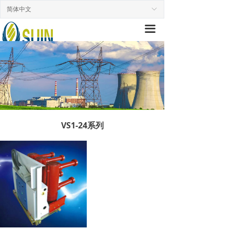
简体中文
首页
ꀅ
끀
走进舒盈
产品中心
新闻中心
营销网络
VS1-24系列
工程案例
质保承诺
联系我们