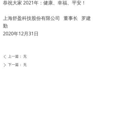
恭祝大家 2021年：健康、幸福、平安！
上海舒盈科技股份有限公司 董事长 罗建
勤
2020年12月31日
上一篇：
无
ꄴ
下一篇：
无
ꄲ
上海舒盈科技股份有限公司
首页
走进舒盈
产品中心
新闻中心
营销网络
工程案例
质保承诺
联系我们
中国 · 上海市金山区山阳镇亭卫公路2285号