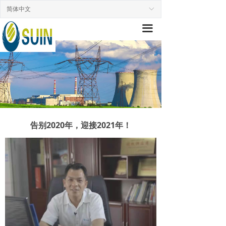
简体中文
首页
ꀅ
끀
走进舒盈
产品中心
新闻中心
营销网络
工程案例
告别2020年，迎接2021年！
质保承诺
联系我们